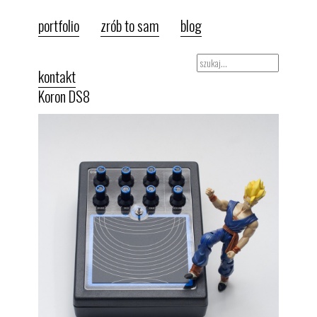
portfolio
zrób to sam
blog
kontakt
Koron DS8