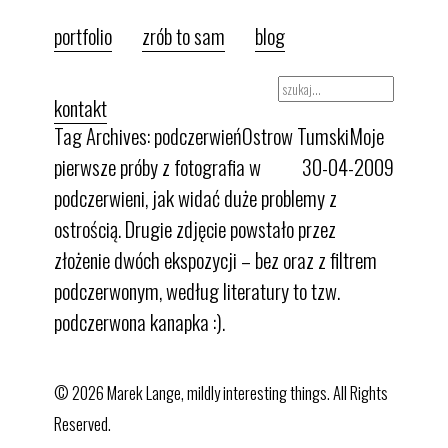
portfolio
zrób to sam
blog
kontakt
Tag Archives: podczerwień
Ostrow Tumski
Moje
pierwsze próby z fotografia w
30-04-2009
podczerwieni, jak widać duże problemy z
ostrością. Drugie zdjęcie powstało przez
złożenie dwóch ekspozycji – bez oraz z filtrem
podczerwonym, według literatury to tzw.
podczerwona kanapka :).
© 2026 Marek Lange, mildly interesting things. All Rights
Reserved.