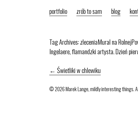
portfolio
zrób to sam
blog
kon
Tag Archives: zlecenia
Mural na Rolnej
Po
Ingelaere, flamandzki artysta. Dzień pie
←
Świetliki w chlewiku
© 2026 Marek Lange, mildly interesting things. A